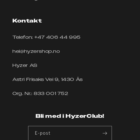
Kontakt
Telefon: +47 406 44 995
hei@hyzershop.no
Hyzer AS
Astri Frisaks Vei 9, 1430 Ås
Org. Nr.: 833 001 752
Bli med i HyzerClub!
E-post