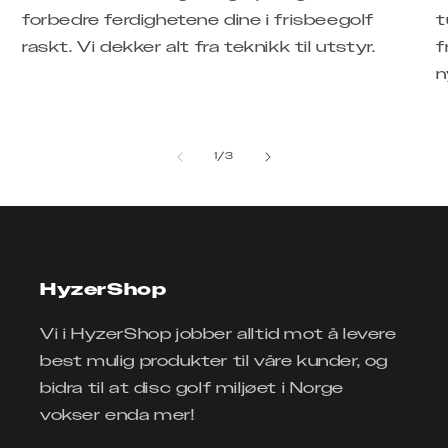
forbedre ferdighetene dine i frisbeegolf
t
raskt. Vi dekker alt fra teknikk til utstyr.
f
n
av
1
/
3
HyzerShop
Vi i HyzerShop jobber alltid mot å levere
best mulig produkter til våre kunder, og
bidra til at disc golf miljøet i Norge
vokser enda mer!