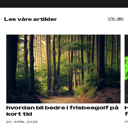
Vis alle
Les våre artikler
hvordan bli bedre i frisbeegolf på
kort tid
f
20. APRIL 2025
1