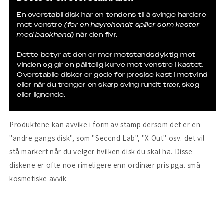
En overstabil disk har en tendens til å svinge hardere
mot venstre
(for en høyrehendt spiller som kaster
med backhand)
når den flyr.
Dette betyr at den er mer motstandsdyktig mot
vinden og gir en pålitelig kurve mot venstre i kastet.
Overstabile disker er gode for presise kast i motvind
eller når du trenger en skarp sving rundt trær, skog
eller lignende.
Produktene kan avvike i form av stamp dersom det er en
"andre gangs disk", som "Second Lab", "X Out" osv. det vil
stå markert når du velger hvilken disk du skal ha. Disse
diskene er ofte noe rimeligere enn ordinær pris pga. små
kosmetiske avvik