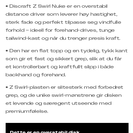
• Discraft Z Swirl Nuke er en overstabil
2025
2025
distance driver som leverer høy hastighet,
sterk fade og perfekt tilpasse seg vindfulle
forhold – ideell for forehand-drives, tunge
tailwind-kast og når du trenger presis kraft.
• Den har en flat topp og en tydelig, tykk kant
som gir et fast og sikkert grep, slik at du får
et kontrollerbart og kraftfullt slipp i både
backhand og forehand.
• Z Swirl-plasten er slitesterk med forbedret
grep, og de unike swirl-mønstrene gir disken
et levende og særegent utseende med
premiumfølelse.
Dette er en overstabil disk