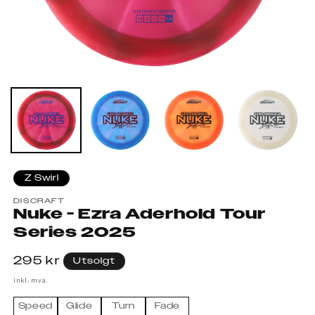
Z Swirl
DISCRAFT
Nuke - Ezra Aderhold Tour
Series 2025
Vanlig
295 kr
Utsolgt
pris
inkl. mva.
Speed
Glide
Turn
Fade