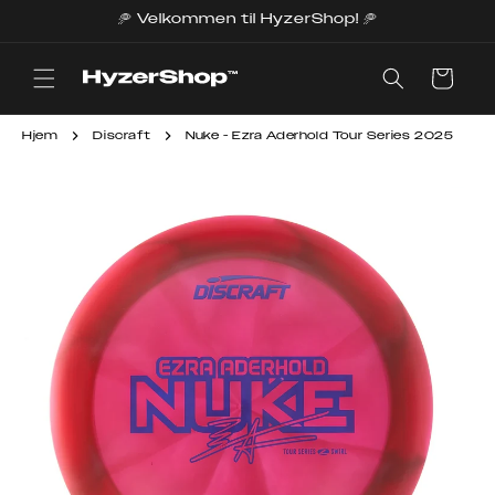
Gå
🥏 Velkommen til HyzerShop! 🥏
videre til
innholdet
Handlekurv
Hjem
Discraft
Nuke - Ezra Aderhold Tour Series 2025