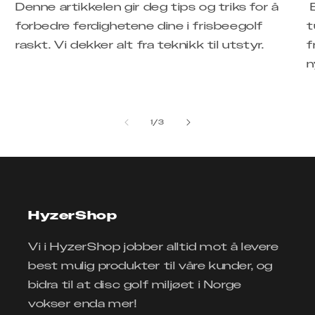
Denne artikkelen gir deg tips og triks for å
B
forbedre ferdighetene dine i frisbeegolf
t
raskt. Vi dekker alt fra teknikk til utstyr.
f
n
av
1
/
3
HyzerShop
Vi i HyzerShop jobber alltid mot å levere
best mulig produkter til våre kunder, og
bidra til at disc golf miljøet i Norge
vokser enda mer!