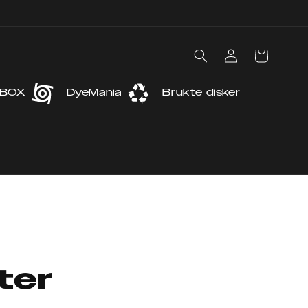
Logg
Handlekurv
inn
 BOX
DyeMania
Brukte disker
ter