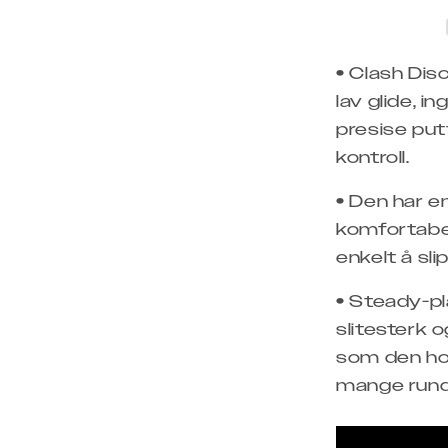
• Clash Dis
lav glide, i
presise putt
kontroll.
• Den har en
komfortabel
enkelt å sli
• Steady-pla
slitesterk o
som den ho
mange rund