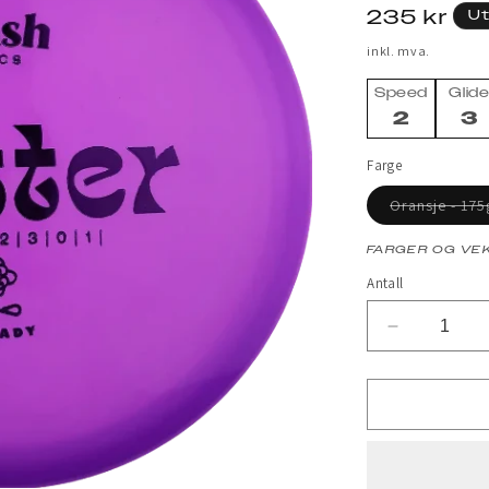
Vanlig
235 kr
Ut
pris
inkl. mva.
Speed
Glid
2
3
Farge
Oransje - 175
FARGER OG VEK
Antall
Senk
antallet
for
Butter