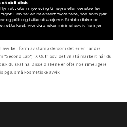
 stabil disk
 flyr rett uten mye sving til høyre eller venstre før
n flight. Den har en balansert flyvebane, noe som gjør
r og pålitelig i ulike situasjoner. Stabile disker er
e, rette kast hvor du ønsker minimal avvik fra linjen
 avvike i form av stamp dersom det er en "andre
m "Second Lab", "X Out" osv. det vil stå markert når du
disk du skal ha. Disse diskene er ofte noe rimeligere
is pga. små kosmetiske avvik