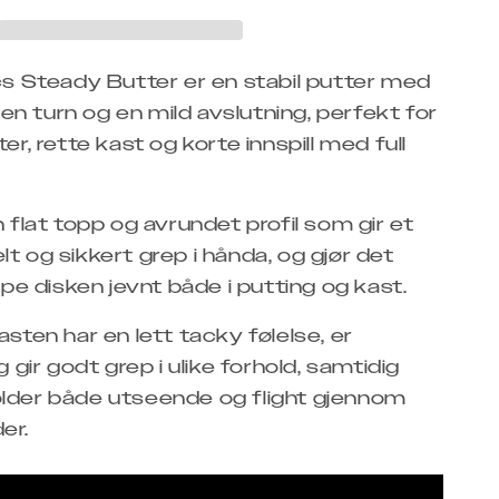
cs Steady Butter er en stabil putter med
ngen turn og en mild avslutning, perfekt for
er, rette kast og korte innspill med full
 flat topp og avrundet profil som gir et
t og sikkert grep i hånda, og gjør det
ppe disken jevnt både i putting og kast.
sten har en lett tacky følelse, er
g gir godt grep i ulike forhold, samtidig
lder både utseende og flight gjennom
er.