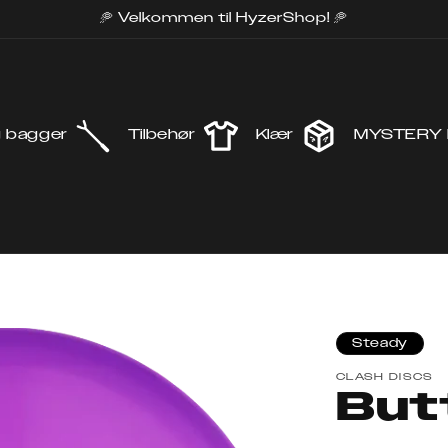
🥏 Velkommen til HyzerShop! 🥏
g bagger
Tilbehør
Klær
MYSTERY
Steady
CLASH DISCS
But