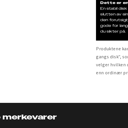
Dette er en
En stabil disk
slutten av si
den forutsigba
gode for lang
du sikter på.
Produktene kan
gangs disk", so
velger hvilken 
enn ordinær pr
e merkevarer