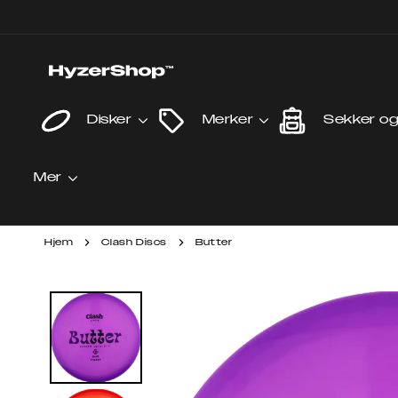
Gå
videre til
innholdet
Disker
Merker
Sekker o
Mer
Hjem
Clash Discs
Butter