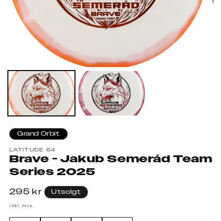
Grand Orbit
LATITUDE 64
Brave - Jakub Semerád Team
Series 2025
Vanlig
295 kr
Utsolgt
pris
inkl. mva.