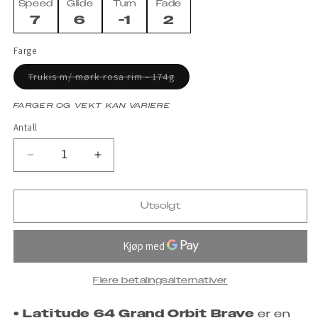
Speed
Glide
Turn
Fade
7
6
-1
2
Farge
Varianten
Trukis m/ mørk rosa rim - 174g
er
utsolgt
eller
FARGER OG VEKT KAN VARIERE
utilgjengelig
Antall
Senk
Øk
antallet
antallet
for
for
Utsolgt
Brave
Brave
-
-
Jakub
Jakub
Semerád
Semerád
Team
Team
Flere betalingsalternativer
Series
Series
•
Latitude 64 Grand Orbit Brave
2025
2025
er en