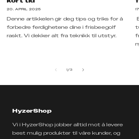
kort tid
f
20. APRIL 2025
1
Denne artikkelen gir deg tips og triks for å
B
forbedre ferdighetene dine i frisbeegolf
t
raskt. Vi dekker alt fra teknikk til utstyr.
f
n
av
1
/
3
HyzerShop
Vi i HyzerShop jobber alltid mot å levere
best mulig produkter til våre kunder, og