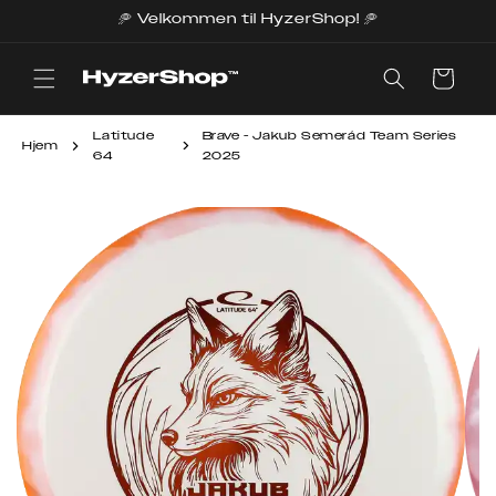
Gå
🥏 Velkommen til HyzerShop! 🥏
videre til
innholdet
Handlekurv
Latitude
Brave - Jakub Semerád Team Series
Hjem
64
2025