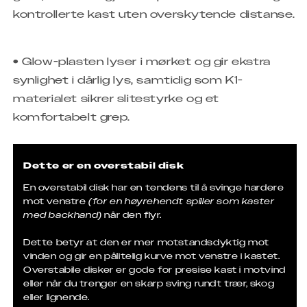
kontrollerte kast uten overskytende distanse.
• Glow-plasten lyser i mørket og gir ekstra
synlighet i dårlig lys, samtidig som K1-
materialet sikrer slitestyrke og et
komfortabelt grep.
Dette er en overstabil disk
En overstabil disk har en tendens til å svinge hardere
mot venstre
(for en høyrehendt spiller som kaster
med backhand)
når den flyr.
Dette betyr at den er mer motstandsdyktig mot
vinden og gir en pålitelig kurve mot venstre i kastet.
Overstabile disker er gode for presise kast i motvind
eller når du trenger en skarp sving rundt trær, skog
eller lignende.