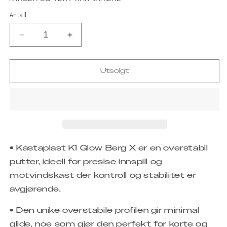
utilgjengelig
utilgjengelig
Antall
Senk
Øk
antallet
antallet
for
for
Utsolgt
Berg
Berg
X
X
• Kastaplast K1 Glow Berg X er en overstabil
putter, ideell for presise innspill og
motvindskast der kontroll og stabilitet er
avgjørende.
• Den unike overstabile profilen gir minimal
glide, noe som gjør den perfekt for korte og