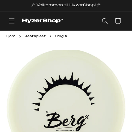
Gå
🥏 Velkommen til HyzerShop! 🥏
videre til
innholdet
Handlekurv
Hjem
Kastaplast
Berg X