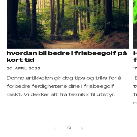
hvordan bli bedre i frisbeegolf på
kort tid
f
20. APRIL 2025
1
Denne artikkelen gir deg tips og triks for å
B
forbedre ferdighetene dine i frisbeegolf
t
raskt. Vi dekker alt fra teknikk til utstyr.
f
n
av
1
/
3